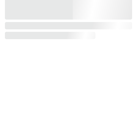
Contacto
Términos y 
condiciones
Quienes somos
Aviso de privacidad
Blog
Política de envío
Perfumes | 
Cosméticos | 